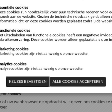
ssentiële cookies
lijke als permanente cookies op de Service. Cookies zullen
eze cookies zijn noodzakelijk voor puur technische redenen voor 
ezoek aan de website. Gezien de technische noodzaak geldt alleen 
nformatieplicht, en deze cookies worden geplaatst zodra u de websi
unctionele cookies
 op de Service:
et uitschakelen van functionele cookies heeft een negatieve invloe
ebruikerservaring. Deze cookies worden alleen geplaatst als u ze in
 onze eigen cookies, kunnen we ook gebruik maken van ve
Service mogelijk te maken.
arketing cookies
arketing cookies zijn niet aanwezig op onze website.
nalytics cookies
 de Service:
nalysecookies zijn niet aanwezig op onze website.
n gebruik maken van essentiële cookies om gebruikersacti
 gebruik maken van marketing (analytische) cookies om bi
.
 tot cookies
en of uw webbrowser de opdracht wilt geven om cookies te v
ser.