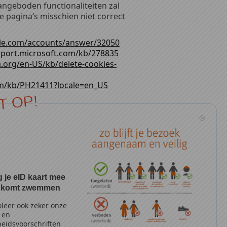
aangeboden functionaliteiten zal
pagina’s misschien niet correct
gle.com/accounts/answer/32050
pport.microsoft.com/kb/278835
a.org/en-US/kb/delete-cookies-
om/kb/PH21411?locale=en_US
T OP!
 je eID kaart mee
oost-vlaanderen.be
je komt zwemmen
rt@oost-vlaanderen.be
leer ook zeker onze
aanderen.be
- en
en.be
heidsvoorschriften