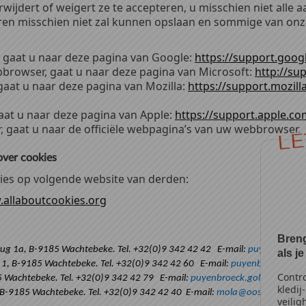
rwijdert of weigert ze te accepteren, u misschien niet alle 
n misschien niet zal kunnen opslaan en sommige van onze 
gaat u naar deze pagina van Google:
https://support.goo
bbrowser, gaat u naar deze pagina van Microsoft:
http://su
gaat u naar deze pagina van Mozilla:
https://support.mozill
aat u naar deze pagina van Apple:
https://support.apple.c
 gaat u naar de officiële webpagina’s van uw webbrowser.
LE
over cookies
ies op volgende website van derden:
.allaboutcookies.org
Breng
ug 1a, B-9185 Wachtebeke. Tel. +32(0)9 342 42 42 E-mail:
puyenbroeck@
als 
1, B-9185 Wachtebeke. Tel. +32(0)9 342 42 60 E-mail:
puyenbroeck.spo
Contro
5 Wachtebeke. Tel. +32(0)9 342 42 79 E-mail:
puyenbroeck.golf@oost-vl
kledij
B-9185 Wachtebeke. Tel. +32(0)9 342 42 40 E-mail:
mola@oost-vlaander
veilig